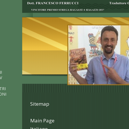
I
V
TRI
ONI
Sitemap
Main Page
Italiano