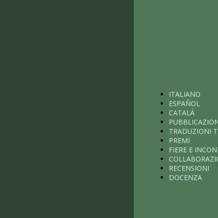
ITALIANO
ESPAÑOL
CATALÀ
PUBBLICAZION
TRADUZIONI T
PREMI
FIERE E INCON
COLLABORAZI
RECENSIONI
DOCENZA