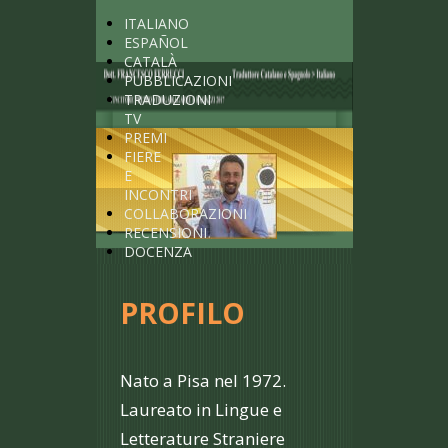
ITALIANO
ESPAÑOL
CATALÀ
PUBBLICAZIONI
TRADUZIONI
TV
PREMI
FIERE
E
INCONTRI
COLLABORAZIONI
RECENSIONI
DOCENZA
PROFILO
Nato a Pisa nel 1972.
Laureato in Lingue e
Letterature Straniere