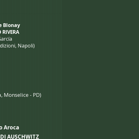
e Blonay
O RIVERA
García
dizioni, Napoli)
 Monselice - PD)
to Aroca
 DI AUSCHWITZ