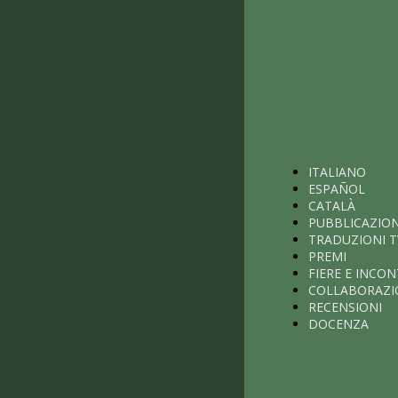
ITALIANO
ESPAÑOL
CATALÀ
PUBBLICAZION
TRADUZIONI T
PREMI
FIERE E INCON
COLLABORAZI
RECENSIONI
DOCENZA