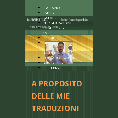
ITALIANO
ESPAÑOL
CATALÀ
PUBBLICAZIONI
TRADUZIONI
TV
PREMI
FIERE
E
INCONTRI
COLLABORAZIONI
RECENSIONI
DOCENZA
A PROPOSITO
DELLE MIE
TRADUZIONI