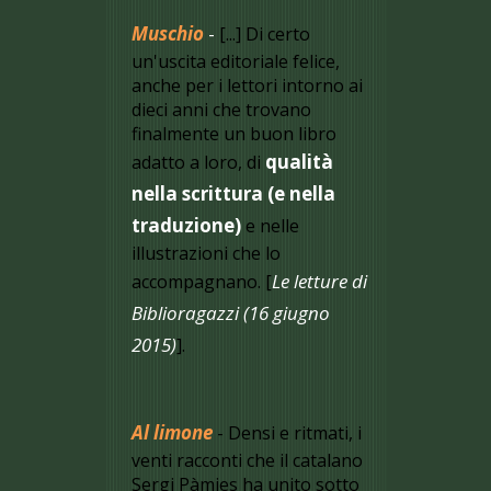
Muschio
-
[...] Di certo
un'uscita editoriale felice,
anche per i lettori intorno ai
dieci anni che trovano
finalmente un buon libro
qualità
adatto a loro, di
nella scrittura (e nella
traduzione)
e nelle
illustrazioni che lo
Le letture di
accompagnano. [
Biblioragazzi (16 giugno
2015)
].
Al limone
- Densi e ritmati, i
venti racconti che il catalano
Sergi Pàmies ha unito sotto